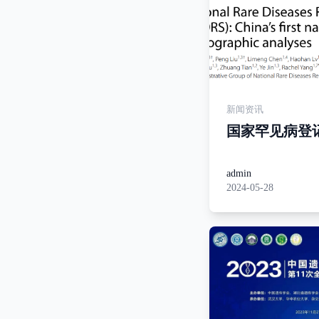
新闻资讯
国家罕见病登
（NRDRS）
罕见病人口统
admin
2024-05-28