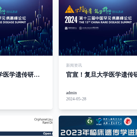
新闻资讯
学医学遗传研究
官宣！复旦大学医学遗传
所正式揭牌：哑
院罕见病研究所正式揭牌
童罕见病
铃式，关注儿童罕见病
admin
2024-05-28