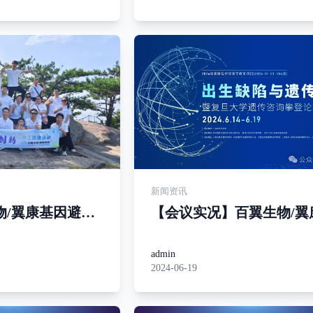
新闻资讯
生物/翼康基因避暑
【会议实况】百翼生物/翼
因参展上海出生缺陷与遗
询攀登论坛
admin
2024-06-19