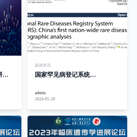
新闻资讯
研究
国家罕见病登记系统
：哑
（NRDRS）：中国首个全国性
罕见病人口统计分析
admin
2024-05-28