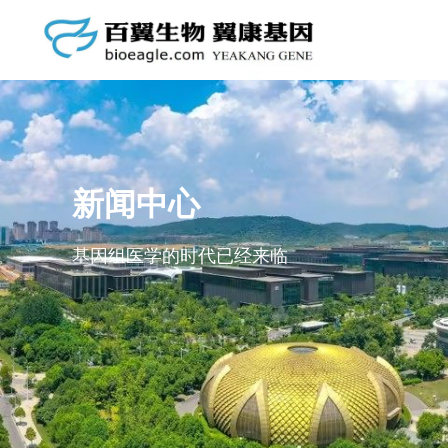
市场资讯
抗体库
公司动态
启动子库
基因克隆库
新闻中心
质粒载体库
基因组医学的时代已经来临
GFP/LUC标记细胞株
自有细胞库