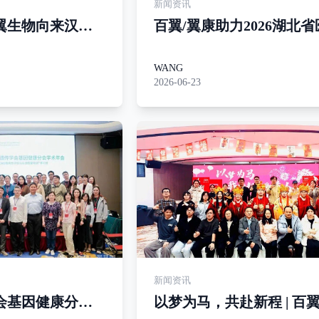
新闻资讯
翼生物向来汉交
百翼/翼康助力2026湖北
捐赠科研设备
会遗传学分会学术年会 —
焦功能验证技术，推动精
WANG
2026-06-23
疗发展
新闻资讯
会基因健康分会
以梦为马，共赴新程 | 百