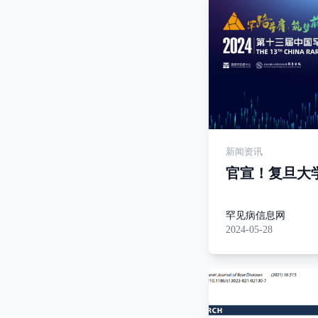
新闻资讯
官宣！复旦大
院罕见病研究
铃式，关注儿
罕见病信息网
2024-05-28