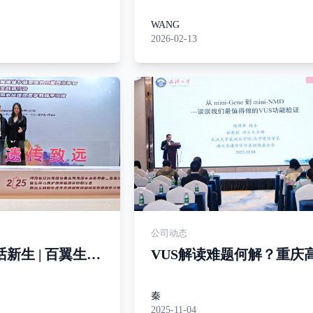
年会圆满闭幕
物/翼康基因2026年会盛
闭幕
WANG
2026-02-13
公司动态
新生 | 百翼生物
VUS解读难题何解？重庆
幼保健协会生育
论坛杨国华教授给出关键
会
秦
2025-11-04