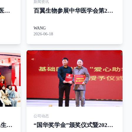
新闻资讯
省医学
百翼生物参展中华医学会第23
—聚
次医学遗传学学术年会，分
准诊
享“从Mini-Gene到Mini-
WANG
2026-06-18
NMD”技术成果
公司动态
翼生
“国华奖学金”颁奖仪式暨2026