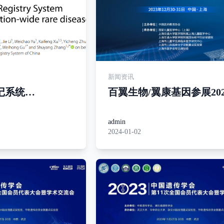
新闻资讯
记系统
百翼生物/翼康基因参展20
：中国首个全国性
床遗传学进展论坛
计分析
admin
2024-01-02