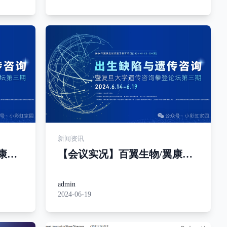
的功能，破解遗传密码最后一
公里
新闻资讯
康基
【会议实况】百翼生物/翼康基
传咨
因参展上海出生缺陷与遗传咨
询攀登论坛
admin
2024-06-19