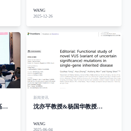
典圆满
元旦晚会圆满举行，杨教授吉
他弹唱《追梦人》燃爆全场
WANG
2025-12-26
新闻资讯
高峰
沈亦平教授&杨国华教授
答案
《Frontiers in Genetics》社
论：解密遗传病基因VUS突变
WANG
2025-06-04