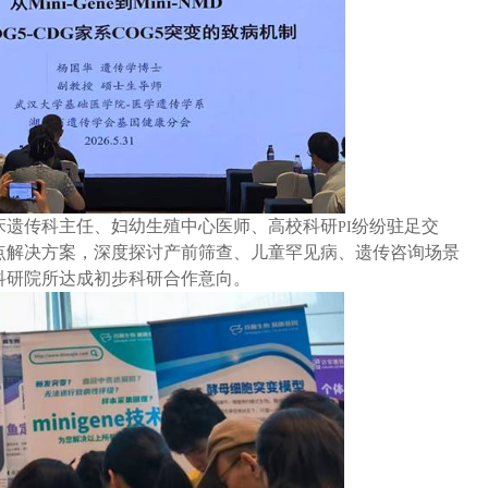
床遗传科主任、妇幼生殖中心医师、高校科研
纷纷驻足交
PI
点解决方案，深度探讨产前筛查、儿童罕见病、遗传咨询场景
科研院所达成初步科研合作意向。