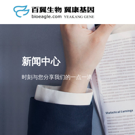
市场资讯
抗体库
公司动态
启动子库
基因克隆库
新闻中心
质粒载体库
时刻与您分享我们的一点一滴
GFP/LUC标记细胞株
自有细胞库