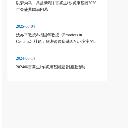
以梦为马，共赴新程 | 百翼生物/翼康基因2026
年会盛典圆满闭幕
2025-06-04
沈亦平教授&杨国华教授《Frontiers in
Genetics》社论：解密遗传病基因VUS突变的功
能，破解遗传密码最后一公里
2024-08-14
2024年百翼生物/翼康基因避暑团建活动