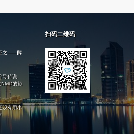
扫码二维码
之­­——酵
介导传说
性NMD的触
还没有用小
？