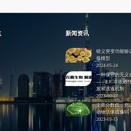
航
新闻资讯
错义突变功能验证
母模型
2024-05-24
一种保守的无义
——EJC非依赖
发和逃逸机制
2023-10-28
文章分数低，您
动物活体成像吗
2023-03-15