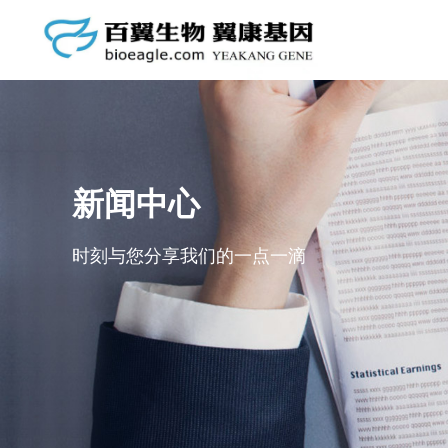
市场资讯
抗体库
公司动态
启动子库
基因克隆库
新闻中心
质粒载体库
时刻与您分享我们的一点一滴
GFP/LUC标记细胞株
自有细胞库